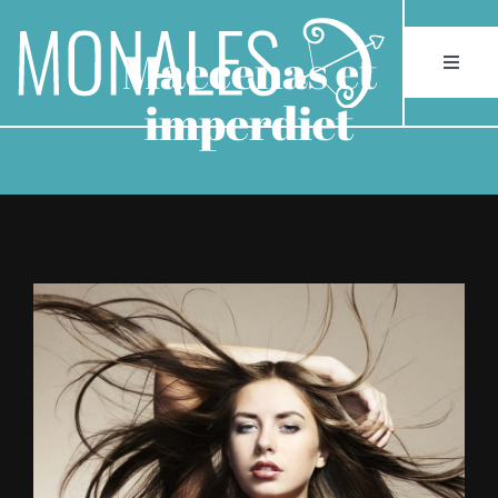
Skip
to
Maecenas et
Toggle
content
Naviga
imperdiet
INICIO
ESTUDIO
HABITACIONES
View
Larger
BENEFICIOS
Image
NOTICIAS